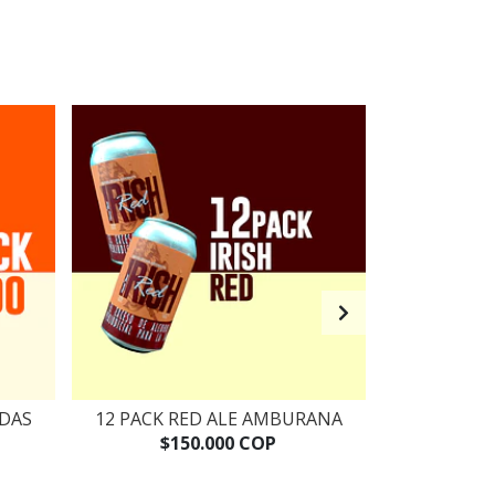
IDAS
12 PACK RED ALE AMBURANA
12 PACK
$150.000 COP
$1