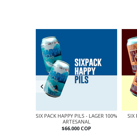
DE "MYSTERIA
SIX PACK HAPPY PILS - LAGER 100%
SIX
ARTESANAL
COP
$66.000 COP